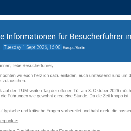
le Informationen für Besucherführer:i
→
Tuesday 1 Sept 2026, 16:00
Europe/Berlin
innen, liebe Besucherführer,
 möchten wir euch herzlich dazu einladen, euch umfassend rund um
uszutauschen.
k auf den TUM-weiten Tag der offenen Tür am 3. Oktober 2026 möcht
die Führungen wie gewohnt circa eine Stunde. Da die Zeit knapp ist,
uf typische und kritische Fragen vorbereitet und habt direkt die pass
erpunkte: