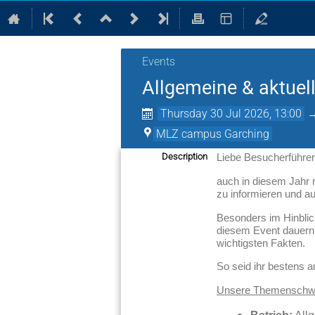
Events
Allgemeine & aktuel
Thursday 30 Jul 2026, 13:00
MLZ campus Garching
Description
Liebe Besucherführer
auch in diesem Jahr
zu informieren und a
Besonders im Hinblic
diesem Event dauern 
wichtigsten Fakten.
So seid ihr bestens a
Unsere Themenschw