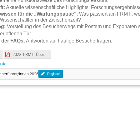
emeine Funktionsweise des Forschungsreaktors.
t:
Aktuelle wissenschaftliche Highlights: Forschungsergebniss
wissen für die „Wartungspause“
: Was passiert am FRM II, we
issenschaftler in der Zwischenzeit?
g:
Vorstellung des Besucherwegs mit Postern und Exponaten 
er offenen Tür.
 der FAQs:
Antworten auf häufige Besucherfragen.
2022_FRM II-Übersicht über die Gesamtanlage.pdf
m.de
cherführer/innen 2026
Register