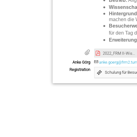
Betrieb:
Allg
Wissenschaf
Hintergrund
machen die W
Besucherwe
für den Tag d
Erweiterung
2022_FRM II-Wissenschaftliche Experimente.pdf
Anke Görg
anke.goerg@frm2.tu
Registration
Schulung für Besu