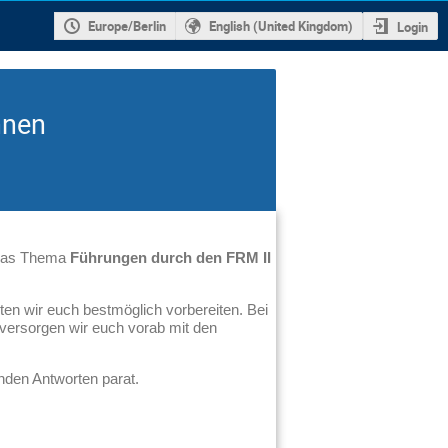
Europe/Berlin
English (United Kingdom)
Login
nnen
 das Thema
Führungen durch den FRM II
en wir euch bestmöglich vorbereiten. Bei
 versorgen wir euch vorab mit den
enden Antworten parat.