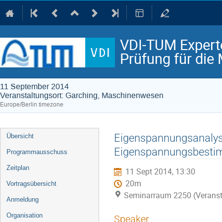
VDI-TUM Expert
Prüfung für die 
11 September 2014
Veranstaltungsort: Garching, Maschinenwesen
Europe/Berlin timezone
Event
Eigenspannungsanalyse
Übersicht
menu
Eigenspannungsbestimm
Programmausschuss
Zeitplan
11 Sept 2014, 13:30
20m
Vortragsübersicht
Seminarraum 2250 (Veranst
Anmeldung
Organisation
Speaker