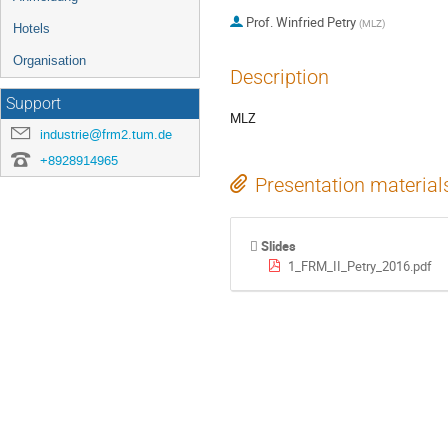
Prof.
Winfried Petry
(
MLZ
)
Hotels
Organisation
Description
Support
MLZ
industrie@frm2.tum.de
+8928914965
Presentation material
Slides
1_FRM_II_Petry_2016.pdf