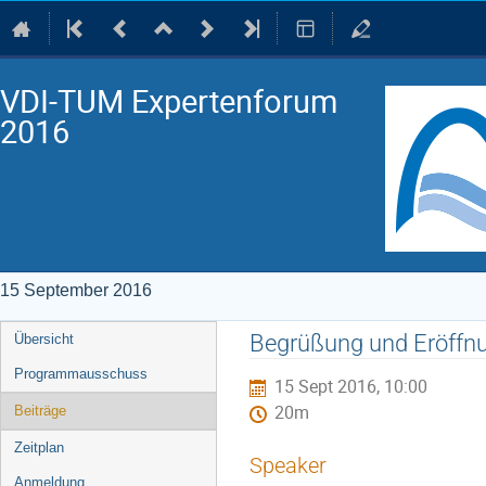
VDI-TUM Expertenforum
2016
15 September 2016
Event
Begrüßung und Eröffnu
Übersicht
menu
Programmausschuss
15 Sept 2016, 10:00
20m
Beiträge
Zeitplan
Speaker
Anmeldung