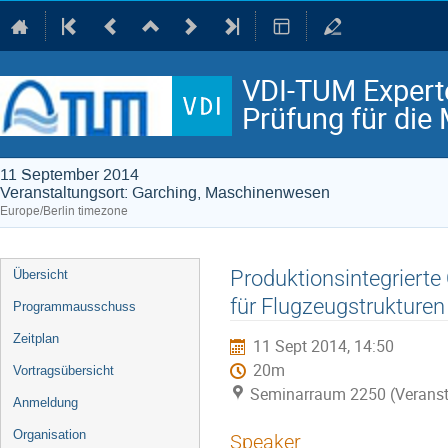
VDI-TUM Expert
Prüfung für die 
11 September 2014
Veranstaltungsort: Garching, Maschinenwesen
Europe/Berlin timezone
Event
Produktionsintegrierte
Übersicht
menu
für Flugzeugstrukturen
Programmausschuss
Zeitplan
11 Sept 2014, 14:50
20m
Vortragsübersicht
Seminarraum 2250 (Veranst
Anmeldung
Organisation
Speaker