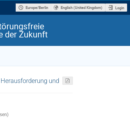
Europe/Berlin
English (United Kingdom)
Login
örungsfreie
e der Zukunft
– Herausforderung und
sen)