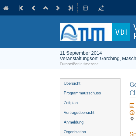
11 September 2014
Veranstaltungsort: Garching, Mas
Europe/Berlin timezone
Event
Ge
Übersicht
menu
Ch
Programmausschuss
Zeitplan
Vortragsübersicht
Anmeldung
Organisation
Sp