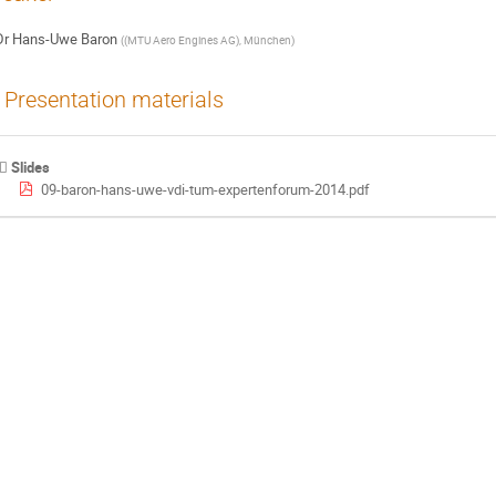
Dr
Hans-Uwe Baron
(
(MTU Aero Engines AG), München
)
Presentation materials
Slides
09-baron-hans-uwe-vdi-tum-expertenforum-2014.pdf