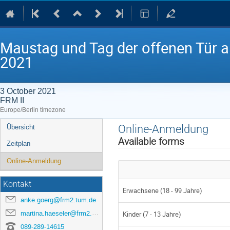
Maustag und Tag der offenen Tür 
2021
3 October 2021
FRM II
Europe/Berlin timezone
Event
Online-Anmeldung
Übersicht
menu
Available forms
Zeitplan
Online-Anmeldung
Kontakt
Erwachsene (18 - 99 Jahre)
anke.goerg@frm2.tum.de
martina.haeseler@frm2.tum.de
Kinder (7 - 13 Jahre)
089-289-14615