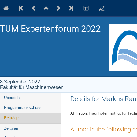
TUM Expertenforum 2022
8 September 2022
Fakultät für Maschinenwesen
Event
Details for Markus Rau
Übersicht
menu
Programmausschuss
Affiliation:
Fraunhofer Institut für Te
Beiträge
Zeitplan
Author in the following c