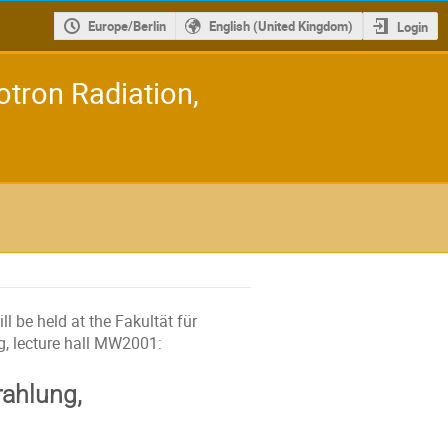
Europe/Berlin
English (United Kingdom)
Login
tron Radiation,
l be held at the Fakultät für
g, lecture hall MW2001:
rahlung,