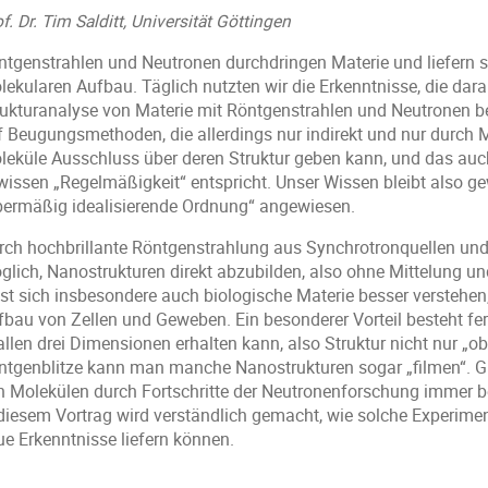
f. Dr. Tim Salditt, Universität Göttingen
ntgenstrahlen und Neutronen durchdringen Materie und liefern s
lekularen Aufbau. Täglich nutzten wir die Erkenntnisse, die da
rukturanalyse von Materie mit Röntgenstrahlen und Neutronen b
f Beugungsmethoden, die allerdings nur indirekt und nur durch M
leküle Ausschluss über deren Struktur geben kann, und das auc
wissen „Regelmäßigkeit“ entspricht. Unser Wissen bleibt also 
bermäßig idealisierende Ordnung“ angewiesen.
rch hochbrillante Röntgenstrahlung aus Synchrotronquellen und
glich, Nanostrukturen direkt abzubilden, also ohne Mittelung u
sst sich insbesondere auch biologische Materie besser verstehen
fbau von Zellen und Geweben. Ein besonderer Vorteil besteht fer
allen drei Dimensionen erhalten kann, also Struktur nicht nur „ob
ntgenblitze kann man manche Nanostrukturen sogar „filmen“. Gl
n Molekülen durch Fortschritte der Neutronenforschung immer b
 diesem Vortrag wird verständlich gemacht, wie solche Experimen
ue Erkenntnisse liefern können.