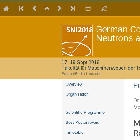
German Con
Neutrons a
17–19 Sept 2018
Fakultät für Maschinenwesen der T
Europe/Berlin timezone
Event
Pu
Overview
menu
Organisation
On 
Ma
Scientific Programme
M
Best Poster Award
R
Timetable