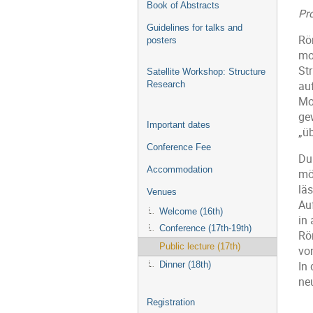
Book of Abstracts
Pro
Guidelines for talks and
Rö
posters
mo
St
Satellite Workshop: Structure
Research
au
Mo
ge
Important dates
„ü
Conference Fee
Du
Accommodation
mö
lä
Venues
Au
Welcome (16th)
in 
Conference (17th-19th)
Rö
Public lecture (17th)
vo
In
Dinner (18th)
ne
Registration