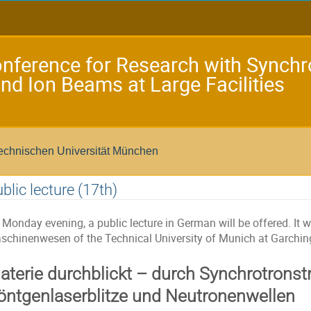
ference for Research with Synchro
nd Ion Beams at Large Facilities
echnischen Universität München
blic lecture (17th)
Monday evening, a public lecture in German will be offered. It wil
schinenwesen of the Technical University of Munich at Garchin
aterie durchblickt – durch Synchrotronst
öntgenlaserblitze und Neutronenwellen